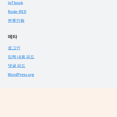
IoTbook
Node-RED
분류안됨
메타
로그인
입력 내용 피드
댓글 피드
WordPress.org
Footer