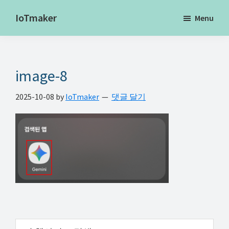
Skip
Skip
Skip
IoTmaker
Menu
to
to
to
사
main
primary
footer
물
content
sidebar
인
image-8
터
넷
2025-10-08
by
IoTmaker
댓글 달기
에
대
한
모
든
것
여
기
서
Primary
이