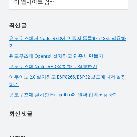
웹
해
Sidebar
사
결
이
하
최신 글
트
셔
검
윈도우즈에서 Node-RED에 인증서 등록하고 SSL 적용하
요!
색
기
윈도우즈에 Openssl 설치하고 인증서 만들기
윈도우즈에 Node-RED 설치하고 실행하기
아두이노 2.0 설치하고 ESP8266/ESP32 보드매니저 설정
하기
윈도우즈에 설치한 Mosquitto에 원격 접속허용하기
최신 댓글