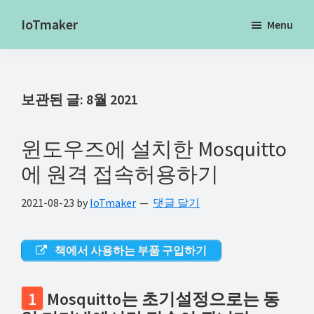
Skip
Skip
Skip
IoTmaker
Menu
to
to
to
사
main
primary
footer
물
content
sidebar
인
보관된 글: 8월 2021
터
넷
에
윈도우즈에 설치한 Mosquitto
대
에 원격 접속허용하기
한
2021-08-23
by
IoTmaker
댓글 달기
모
든
것
책에서 사용하는 부품 구입하기
여
기
1
Mosquitto는 초기설정으로는 동
서