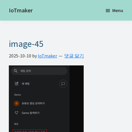
Skip
Skip
Skip
IoTmaker
Menu
to
to
to
사
main
primary
footer
물
content
sidebar
인
image-45
터
넷
2025-10-10
by
IoTmaker
댓글 달기
에
대
한
모
든
것
여
기
서