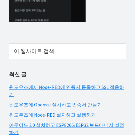
해
결
하
셔
요!
Primary
이
웹
Sidebar
사
이
최신 글
트
검
윈도우즈에서 Node-RED에 인증서 등록하고 SSL 적용하
색
기
윈도우즈에 Openssl 설치하고 인증서 만들기
윈도우즈에 Node-RED 설치하고 실행하기
아두이노 2.0 설치하고 ESP8266/ESP32 보드매니저 설정
하기