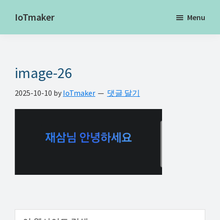
Skip
Skip
Skip
IoTmaker
Menu
to
to
to
사
main
primary
footer
물
content
sidebar
인
image-26
터
넷
2025-10-10
by
IoTmaker
댓글 달기
에
대
한
모
든
것
여
기
Primary
서
이