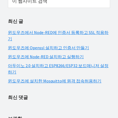
웹
해
Sidebar
사
결
이
하
최신 글
트
셔
검
윈도우즈에서 Node-RED에 인증서 등록하고 SSL 적용하
요!
색
기
윈도우즈에 Openssl 설치하고 인증서 만들기
윈도우즈에 Node-RED 설치하고 실행하기
아두이노 2.0 설치하고 ESP8266/ESP32 보드매니저 설정
하기
윈도우즈에 설치한 Mosquitto에 원격 접속허용하기
최신 댓글