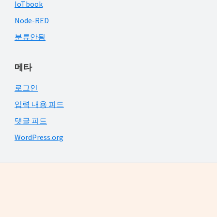
IoTbook
Node-RED
분류안됨
메타
로그인
입력 내용 피드
댓글 피드
WordPress.org
Footer