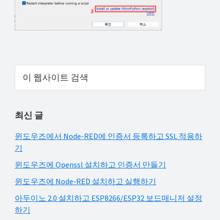
해
결
하
셔
요!
Primary
이
웹
Sidebar
사
이
최신 글
트
검
윈도우즈에서 Node-RED에 인증서 등록하고 SSL 적용하
색
기
윈도우즈에 Openssl 설치하고 인증서 만들기
윈도우즈에 Node-RED 설치하고 실행하기
아두이노 2.0 설치하고 ESP8266/ESP32 보드매니저 설정
하기