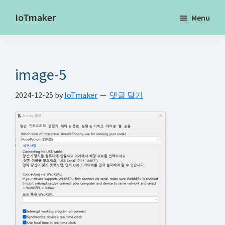
Skip
Skip
Skip
IoTmaker
Menu
to
to
to
사
main
primary
footer
물
content
sidebar
인
image-5
터
넷
2024-12-25
by
IoTmaker
댓글 달기
에
대
한
모
든
것
여
기
서