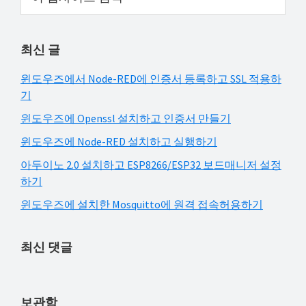
웹
Sidebar
해
사
결
이
최신 글
하
트
검
셔
윈도우즈에서 Node-RED에 인증서 등록하고 SSL 적용하
색
요!
기
윈도우즈에 Openssl 설치하고 인증서 만들기
윈도우즈에 Node-RED 설치하고 실행하기
아두이노 2.0 설치하고 ESP8266/ESP32 보드매니저 설정
하기
윈도우즈에 설치한 Mosquitto에 원격 접속허용하기
최신 댓글
보관함