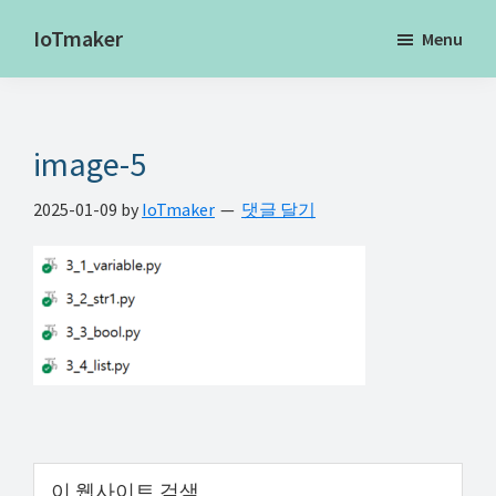
Skip
Skip
Skip
IoTmaker
Menu
to
to
to
사
main
primary
footer
물
content
sidebar
인
image-5
터
넷
2025-01-09
by
IoTmaker
댓글 달기
에
대
한
모
든
것
여
기
Primary
이
서