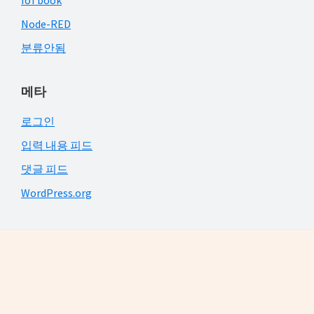
IoTbook
Node-RED
분류안됨
메타
로그인
입력 내용 피드
댓글 피드
WordPress.org
Footer