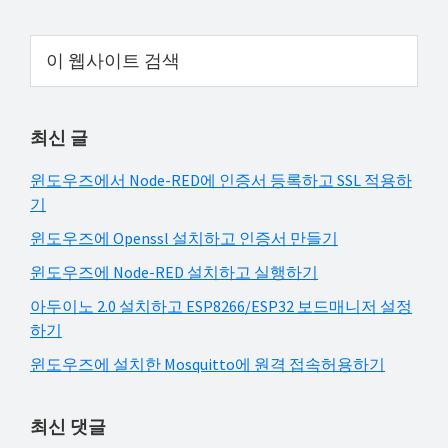
해
Primary
결
이
웹
하
Sidebar
사
셔
이
요!
최신 글
트
검
윈도우즈에서 Node-RED에 인증서 등록하고 SSL 적용하
색
기
윈도우즈에 Openssl 설치하고 인증서 만들기
윈도우즈에 Node-RED 설치하고 실행하기
아두이노 2.0 설치하고 ESP8266/ESP32 보드매니저 설정
하기
윈도우즈에 설치한 Mosquitto에 원격 접속허용하기
최신 댓글