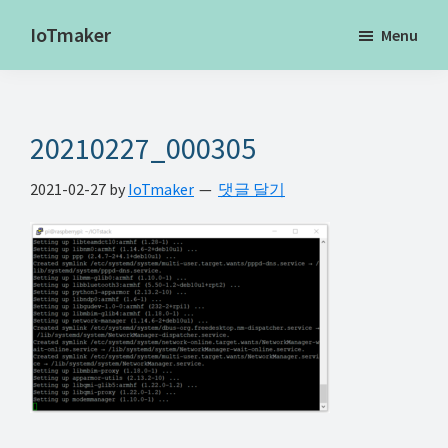
Skip
Skip
Skip
IoTmaker
Menu
to
to
to
사
main
primary
footer
물
content
sidebar
인
20210227_000305
터
넷
2021-02-27
by
IoTmaker
댓글 달기
에
대
한
모
든
것
여
기
서