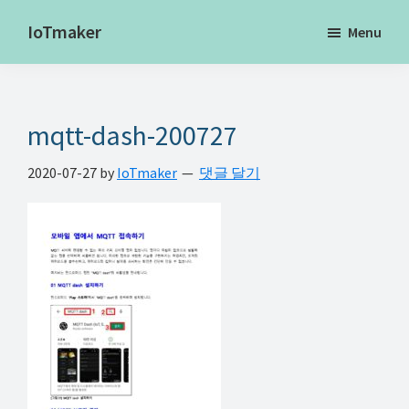
Skip
Skip
Skip
IoTmaker
Menu
to
to
to
사
main
primary
footer
물
content
sidebar
인
mqtt-dash-200727
터
넷
2020-07-27
by
IoTmaker
댓글 달기
에
대
한
모
든
것
여
기
서