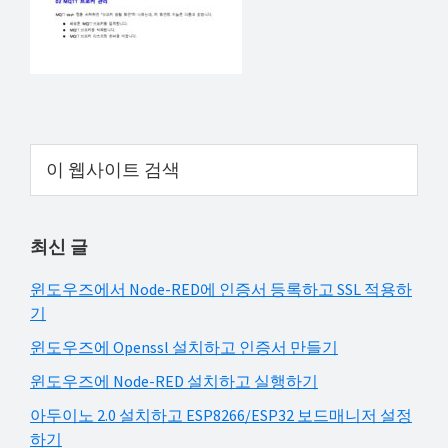
해
결
하
셔
요!
Primary
이
웹
Sidebar
사
이
최신 글
트
검
윈도우즈에서 Node-RED에 인증서 등록하고 SSL 적용하
색
기
윈도우즈에 Openssl 설치하고 인증서 만들기
윈도우즈에 Node-RED 설치하고 실행하기
아두이노 2.0 설치하고 ESP8266/ESP32 보드매니저 설정
하기