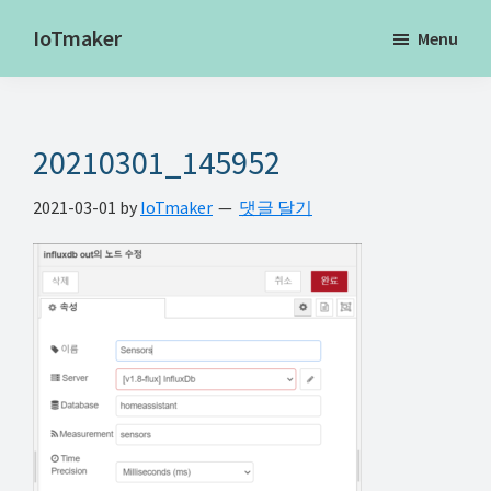
Skip
Skip
Skip
IoTmaker
Menu
to
to
to
사
main
primary
footer
물
content
sidebar
인
20210301_145952
터
넷
2021-03-01
by
IoTmaker
댓글 달기
에
대
한
모
든
것
여
기
서