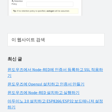
해
결
하
셔
요!
Primary
이
웹
Sidebar
사
이
최신 글
트
검
윈도우즈에서 Node-RED에 인증서 등록하고 SSL 적용하
색
기
윈도우즈에 Openssl 설치하고 인증서 만들기
윈도우즈에 Node-RED 설치하고 실행하기
아두이노 2.0 설치하고 ESP8266/ESP32 보드매니저 설정
하기