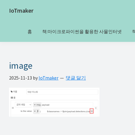
Skip
Skip
Skip
Skip
IoTmaker
to
to
to
to
사
primary
main
primary
footer
물
navigation
content
sidebar
홈
책:마이크로파이썬을 활용한 사물인터넷
인
터
넷
에
image
대
2025-11-13
by
IoTmaker
댓글 달기
한
모
든
것
여
기
서