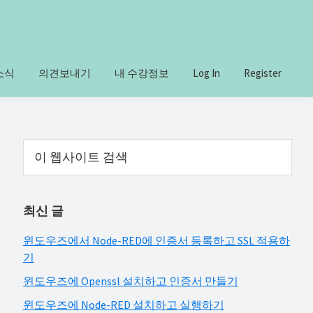
소식
의견보내기
내 수강정보
Log In
Register
Primary
이
웹
Sidebar
사
이
최신 글
트
검
윈도우즈에서 Node-RED에 인증서 등록하고 SSL 적용하
색
기
윈도우즈에 Openssl 설치하고 인증서 만들기
윈도우즈에 Node-RED 설치하고 실행하기