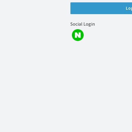
해
결
하
Social Login
셔
요!