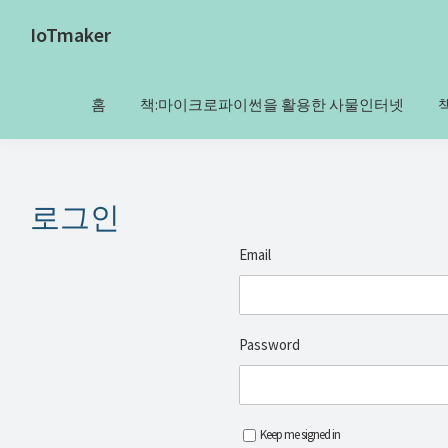
Skip
Skip
Skip
Skip
IoTmaker
to
to
to
to
사
primary
main
primary
footer
물
navigation
content
sidebar
홈
책:마이크로파이썬을 활용한 사물인터넷
인
터
넷
에
로그인
대
Email
한
모
든
Password
것
여
기
서
Keep me signed in