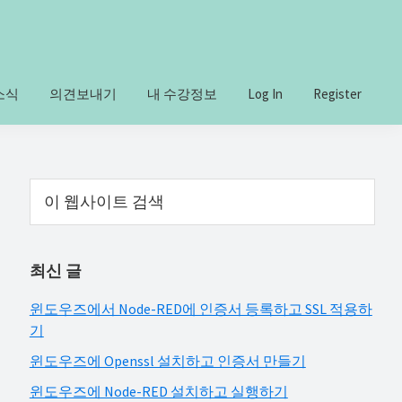
소식
의견보내기
내 수강정보
Log In
Register
Primary
이
웹
Sidebar
사
이
최신 글
트
검
윈도우즈에서 Node-RED에 인증서 등록하고 SSL 적용하
색
기
윈도우즈에 Openssl 설치하고 인증서 만들기
윈도우즈에 Node-RED 설치하고 실행하기