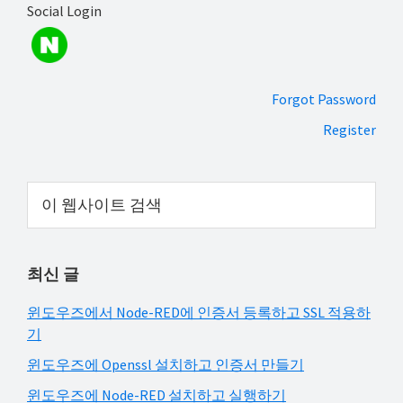
Social Login
해
결
하
셔
Forgot Password
요!
Register
Primary
이
웹
Sidebar
사
이
최신 글
트
검
윈도우즈에서 Node-RED에 인증서 등록하고 SSL 적용하
색
기
윈도우즈에 Openssl 설치하고 인증서 만들기
윈도우즈에 Node-RED 설치하고 실행하기