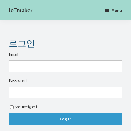
Skip
Skip
Skip
IoTmaker
Menu
to
to
to
사
main
primary
footer
물
content
sidebar
인
로그인
터
넷
Email
에
대
한
Password
모
든
것
Keep me signed in
여
기
서