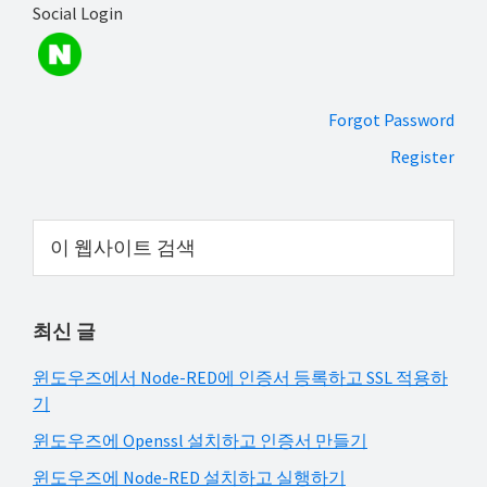
Social Login
해
결
하
셔
Forgot Password
요!
Register
Primary
이
웹
Sidebar
사
이
최신 글
트
검
윈도우즈에서 Node-RED에 인증서 등록하고 SSL 적용하
색
기
윈도우즈에 Openssl 설치하고 인증서 만들기
윈도우즈에 Node-RED 설치하고 실행하기