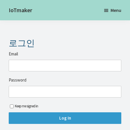
Skip
Skip
Skip
IoTmaker
Menu
to
to
to
사
main
primary
footer
물
content
sidebar
인
로그인
터
넷
Email
에
대
한
Password
모
든
것
Keep me signed in
여
기
서