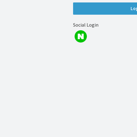
해
결
하
Social Login
셔
요!