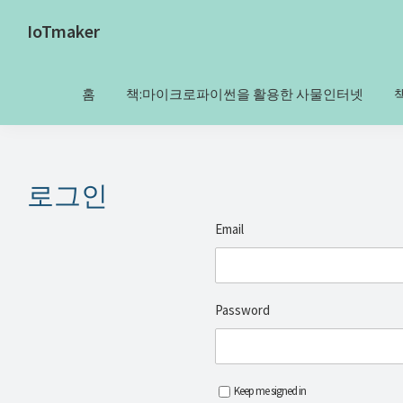
Skip
Skip
Skip
Skip
IoTmaker
to
to
to
to
사
primary
main
primary
footer
물
navigation
content
sidebar
홈
책:마이크로파이썬을 활용한 사물인터넷
인
터
넷
에
로그인
대
Email
한
모
든
Password
것
여
기
서
Keep me signed in