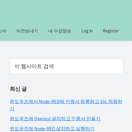
소식
의견보내기
내 수강정보
Log In
Register
Primary
이
웹
Sidebar
사
이
최신 글
트
검
윈도우즈에서 Node-RED에 인증서 등록하고 SSL 적용하
색
기
윈도우즈에 Openssl 설치하고 인증서 만들기
윈도우즈에 Node-RED 설치하고 실행하기