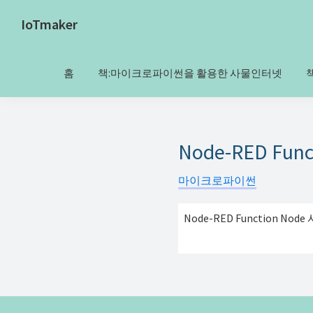
Skip
Skip
IoTmaker
to
to
사
primary
main
물
navigation
content
홈
책:마이크로파이썬을 활용한 사물인터넷
인
터
넷
에
Node-RED Fun
대
마이크로파이썬
한
모
Node-RED Function Nod
든
것
여
기
서