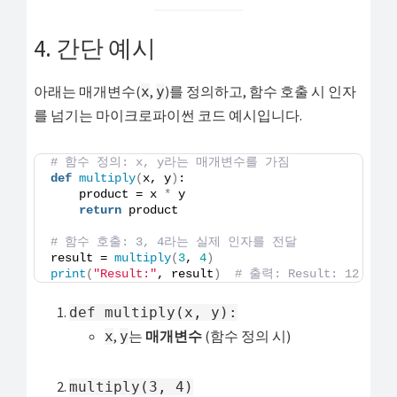
4. 간단 예시
아래는 매개변수(
,
)를 정의하고, 함수 호출 시 인자
x
y
를 넘기는 마이크로파이썬 코드 예시입니다.
# 함수 정의: x, y라는 매개변수를 가짐
def
multiply
(
x, y
)
:
    product = x 
*
 y
return
 product
# 함수 호출: 3, 4라는 실제 인자를 전달
result = 
multiply
(
3
, 
4
)
print
(
"Result:"
, result
)
# 출력: Result: 12
def multiply(x, y):
,
는
매개변수
(함수 정의 시)
x
y
multiply(3, 4)