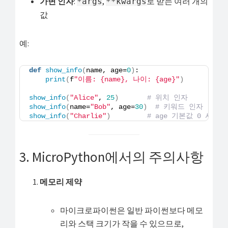
가변 인자
:
,
로 받는 여러 개의
*args
**kwargs
값
예:
def
show_info
(
name, age=
0
)
:
print
(
f
"이름: {name}, 나이: {age}"
)
show_info
(
"Alice"
, 
25
)
# 위치 인자
show_info
(
name=
"Bob"
, age=
30
)
# 키워드 인자
show_info
(
"Charlie"
)
# age 기본값 0 사용
3. MicroPython에서의 주의사항
메모리 제약
마이크로파이썬은 일반 파이썬보다 메모
리와 스택 크기가 작을 수 있으므로,