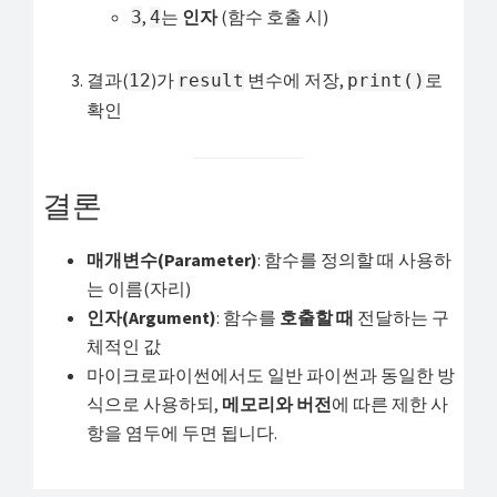
,
는
인자
(함수 호출 시)
3
4
결과(
)가
변수에 저장,
로
12
result
print()
확인
결론
매개변수(Parameter)
: 함수를 정의할 때 사용하
는 이름(자리)
인자(Argument)
: 함수를
호출할 때
전달하는 구
체적인 값
마이크로파이썬에서도 일반 파이썬과 동일한 방
식으로 사용하되,
메모리와 버전
에 따른 제한 사
항을 염두에 두면 됩니다.