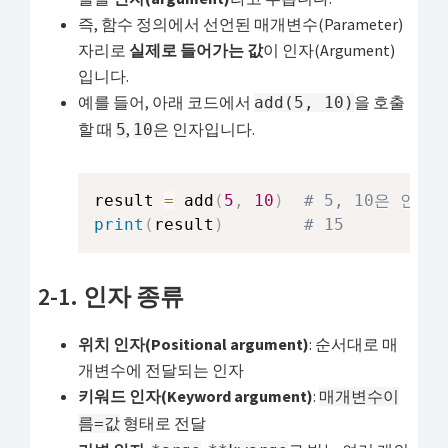
즉, 함수 정의에서 선언된 매개변수(Parameter)
자리로
실제로 들어가는 값
이 인자(Argument)
입니다.
예를 들어, 아래 코드에서
을 호출
add(5, 10)
할 때
,
은 인자입니다.
5
10
result 
=
 add
(
5
,
10
)
# 5, 10은 인자(a
print
(
result
)
# 15
2-1. 인자 종류
위치 인자(Positional argument)
: 순서대로 매
개변수에 전달되는 인자
키워드 인자(Keyword argument)
:
매개변수이
형태로 전달
름=값