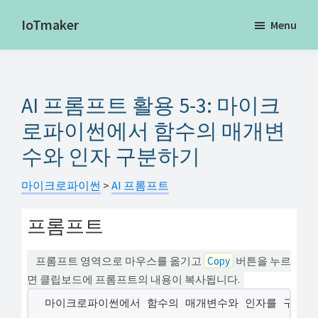
Skip
IoTmaker
Menu
to
사
main
물
content
인
AI 프롬프트 활용 5-3: 마이크
터
넷
로파이썬에서 함수의 매개변
에
수와 인자 구분하기
대
한
마이크로파이썬
>
AI 프롬프트
모
프롬프트
든
것
프롬프트 영역으로 마우스를 옮기고
Copy
버튼을 누르
여
면 클립보드에 프롬프트의 내용이 복사됩니다.
기
마이크로파이썬에서 함수의 매개변수와 인자를 구분해
서