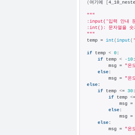
(
여기에 
[
4_10_nest
해
결
""
"
:input('입력 안내
하
:int(): 문자열을 
셔
"
""
요!
temp = 
int
(
input
(
if
 temp 
<
0
:
if
 temp 
<
-10
        msg = 
"온
else
:
        msg = 
"온
else
:
if
 temp 
<
= 
30
if
 temp 
<
            msg =
else
:
            msg =
else
:
        msg = 
"온