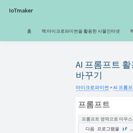
Skip
Skip
IoTmaker
to
to
사
primary
main
물
navigation
content
홈
책:마이크로파이썬을 활용한 사물인터넷
인
터
넷
에
AI 프롬프트 활용 4-
대
바꾸기
한
모
마이크로파이썬
>
AI 프롬
든
프롬프트
것
여
프롬프트 영역으로 마우스
기
서
다음 프로그램을 
if
 …