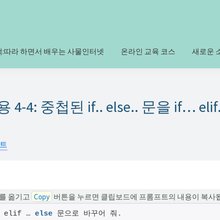
책:따라 하면서 배우는 사물인터넷
온라인 교육 코스
새로운 
4: 중첩된 if.. else.. 문을 if… elif
프트
를 옮기고
Copy
버튼을 누르면 클립보드에 프롬프트의 내용이 복사
 elif … 
else
 문으로 바꾸어 줘.