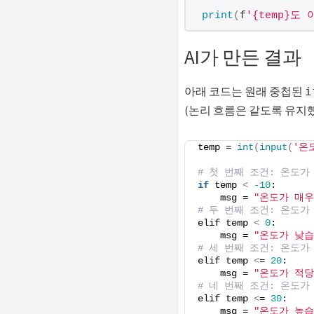
print
(
f
'{temp}도 
AI가 만든 결과
아래 코드는 원래 중첩된
i
(논리 흐름은 같도록 유지했
temp = 
int
(
input
(
'온
# 첫 번째 조건: 온도가 
if
 temp 
<
-10
:
    msg = 
"온도가 매우
# 두 번째 조건: 온도가
elif temp 
<
0
:
    msg = 
"온도가 낮습
# 세 번째 조건: 온도가
elif temp 
<
= 
20
:
    msg = 
"온도가 적당
# 네 번째 조건: 온도가
elif temp 
<
= 
30
:
    msg = 
"온도가 높습