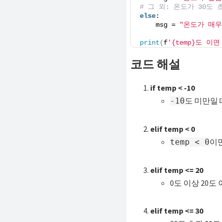
# 그 외: 온도가 30도 
else
:
    msg = 
"온도가 매우
print
(
f
'{temp}도 이면 
코드 해설
if temp < -10
도 미만일 
-10
elif temp < 0
이면
temp < 0
elif temp <= 20
0도 이상 20도
elif temp <= 30