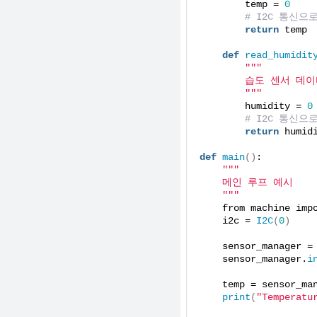
        temp = 
0
# I2C 통신으
return
 temp
def
read_humidit
""
"
        습도 센서 데
        "
""
        humidity = 
0
# I2C 통신으
return
 humid
def
main
()
:
""
"
    메인 루프 예시
    "
""
    from machine imp
    i2c = 
I2C
(
0
)
    sensor_manager =
    sensor_manager.
i
    temp = sensor_ma
print
(
"Temperatu