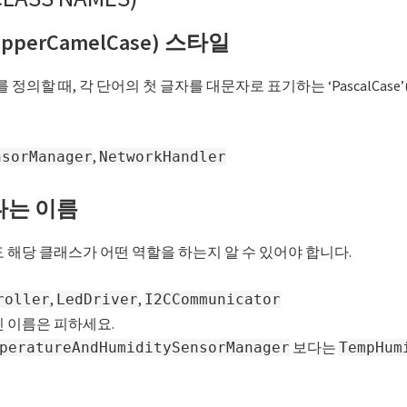
e(UpperCamelCase) 스타일
정의할 때, 각 단어의 첫 글자를 대문자로 표기하는 ‘PascalCase’(혹은
,
nsorManager
NetworkHandler
러나는 이름
 해당 클래스가 어떤 역할을 하는지 알 수 있어야 합니다.
,
,
roller
LedDriver
I2CCommunicator
 이름은 피하세요.
보다는
peratureAndHumiditySensorManager
TempHum