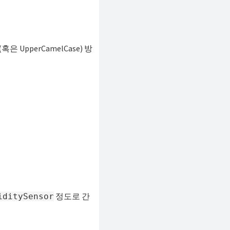
 UpperCamelCase) 방
정도로 간
iditySensor