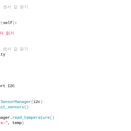
로 센서 값 읽기
y
(
self
)
:
이터 읽기
로 센서 값 읽기
ity
ort I2C
 
SensorManager
(
i2c
)
nit_sensors
()
nager.
read_temperature
()
re:"
, temp
)