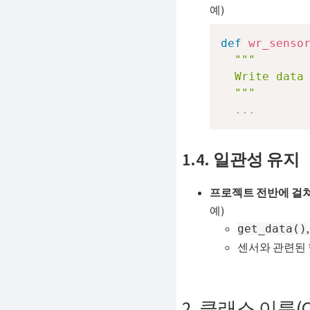
예)
def
wr_senso
"""

  Write data 
  """
.
.
.
1.4. 일관성 유지
프로젝트 전반에 걸
예)
get_data()
센서와 관련된
2. 클래스 이름(CL