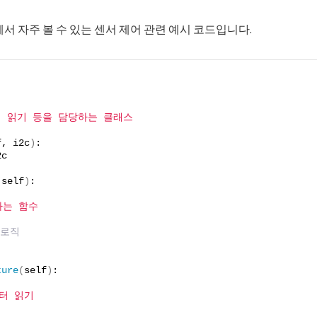
환경에서 자주 볼 수 있는 센서 제어 관련 예시 코드입니다.
터 읽기 등을 담당하는 클래스
f, i2c
)
:
2c
(
self
)
:
하는 함수
 로직
ture
(
self
)
:
이터 읽기