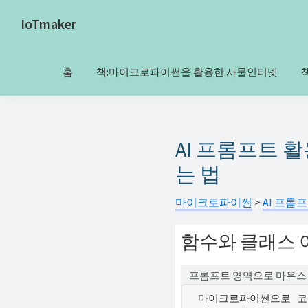
Skip
Skip
IoTmaker
to
to
사
primary
main
물
navigation
content
홈
책:마이크로파이썬을 활용한 사물인터넷
인
터
넷
에
AI 프롬프트 활
대
는 법
한
모
마이크로파이썬
>
AI 프롬
든
함수와 클래스 
것
여
프롬프트 영역으로 마우스
기
서
마이크로파이썬으로 코