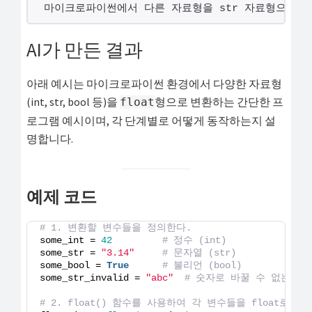
마이크로파이썬에서 다른 자료형을 str 자료형으로 
해
결
AI가 만든 결과
하
셔
아래 예시는 마이크로파이썬 환경에서 다양한 자료형
요!
(int, str, bool 등)을
형으로 변환하는 간단한 프
float
로그램 예시이며, 각 단계별로 어떻게 동작하는지 설
명합니다.
예제 코드
# 1. 변환할 변수들을 정의한다.
some_int = 
42
# 정수 (int)
some_str = 
"3.14"
# 문자열 (str)
some_bool = 
True
# 불리언 (bool)
some_str_invalid = 
"abc"
# 숫자로 바꿀 수 없는 문
# 2. float() 함수를 사용하여 각 변수들을 float로 변