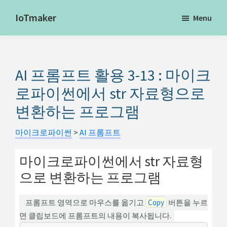
Skip
IoTmaker
Menu
to
사
main
물
content
인
AI 프롬프트 활용 3-13 : 마이크
터
넷
로파이썬에서 str 자료형으로
에
변환하는 프로그램
대
한
마이크로파이썬
>
AI 프롬프트
모
마이크로파이썬에서 str 자료형
든
으로 변환하는 프로그램
것
여
프롬프트 영역으로 마우스를 옮기고
Copy
버튼을 누르
기
면 클립보드에 프롬프트의 내용이 복사됩니다.
서