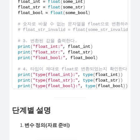
float_int = 
float
(
some_int
)
float_str = 
float
(
some_str
)
float_bool = 
float
(
some_bool
)
# 숫자로 바꿀 수 없는 문자열을 float으로 변환하려 하면 
# float_str_invalid = float(some_str_invalid
# 3. 변환된 값을 출력한다.
print
(
"float_int:"
, float_int
)
print
(
"float_str:"
, float_str
)
print
(
"float_bool:"
, float_bool
)
# 4. 타입이 제대로 float로 변환되었는지 확인한다.
print
(
"type(float_int):"
, 
type
(
float_int
))
print
(
"type(float_str):"
, 
type
(
float_str
))
print
(
"type(float_bool):"
, 
type
(
float_bool
))
단계별 설명
변수 정의(자료 준비)