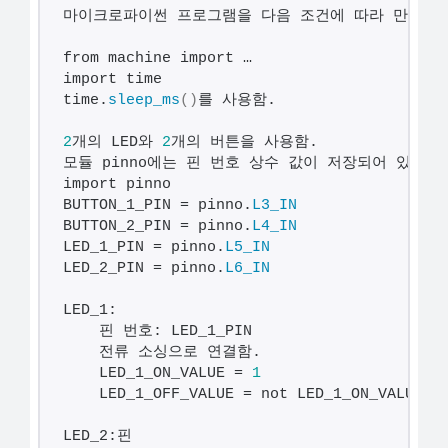
해
마이크로파이썬 프로그램을 다음 조건에 따라 만들고,
결
from machine import … 
하
import time 
time.
sleep_ms
()
를 사용함. 
셔
요!
2
개의 LED와 
2
개의 버튼을 사용함.
모듈 pinno에는 핀 번호 상수 값이 저장되어 있음. 
import pinno 
BUTTON_1_PIN = pinno.
L3_IN
BUTTON_2_PIN = pinno.
L4_IN
LED_1_PIN = pinno.
L5_IN
LED_2_PIN = pinno.
L6_IN
LED_1:    
    핀 번호: LED_1_PIN    
    전류 소싱으로 연결함.    
    LED_1_ON_VALUE = 
1
    LED_1_OFF_VALUE = not LED_1_ON_VALUE
LED_2:핀 