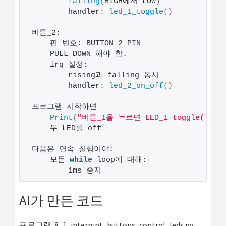
falling
(
HIGH에서 LOW
)
        handler: 
led_1_toggle
()
버튼_2:
    핀 번호: BUTTON_2_PIN    
    PULL_DOWN 해야 함.    
    irq 설정:        
        rising과 falling 동시         
        handler: 
led_2_on_off
()
프로그램 시작하면    
Print
(
"버튼_1을 누르면 LED_1 toggle(), 버
    두 LED를 off   
다음은 연속 실행이야:
    모든 
while
 loop에 대해:        
        1ms 중지
AI가 만든 코드
프로그램: 8_1_interrupt_buttons_control_leds.py