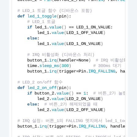
# LED_1 토글 함수 (디바운스 포함)
def
led_1_toggle
(
pin
)
:
# LED_1 토글
if
 led_1.
value
()
 == LED_1_ON_VALUE:
        led_1.
value
(
LED_1_OFF_VALUE
)
else
:
        led_1.
value
(
LED_1_ON_VALUE
)
# IRQ 비활성화 (디바운스 처리)
    button_1.
irq
(
handler=None
)
# IRQ 비활성화
    time.
sleep_ms
(
300
)
# 300ms 대기
    button_1.
irq
(
trigger=Pin.
IRQ_FALLING
, handle
# LED_2 on/off 함수
def
led_2_on_off
(
pin
)
:
if
 button_2.
value
()
 == 
1
:  
# 버튼_2가 눌렸을 
        led_2.
value
(
LED_2_ON_VALUE
)
else
:  
# 버튼_2가 해제되었을 때
        led_2.
value
(
LED_2_OFF_VALUE
)
# IRQ 설정: 버튼_1의 FALLING 엣지에서 led_1_toggle
button_1.
irq
(
trigger=Pin.
IRQ_FALLING
, handler=le