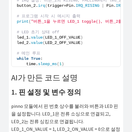
# IRQ 설정: 버튼_2의 RISING, FALLING에서 led_2_on_
button_2.
irq
(
trigger=Pin.
IRQ_RISING
|
 Pin.
IRQ_FA
# 프로그램 시작 시 메시지 출력
print
(
"버튼_1을 누르면 LED_1 toggle(), 버튼_2를 누르면
# LED 초기 상태 off
led_1.
value
(
LED_1_OFF_VALUE
)
led_2.
value
(
LED_2_OFF_VALUE
)
# 메인 루프
while
True
:
    time.
sleep_ms
(
1
)
AI가 만든 코드 설명
1. 핀 설정 및 변수 정의
pinno 모듈에서 핀 번호 상수를 불러와 버튼과 LED 핀
을 설정합니다. LED_1은 전류 소싱으로 연결되고,
LED_2는 전류 싱킹으로 연결됩니다.
LED_1_ON_VALUE = 1, LED_2_ON_VALUE = 0으로 설정