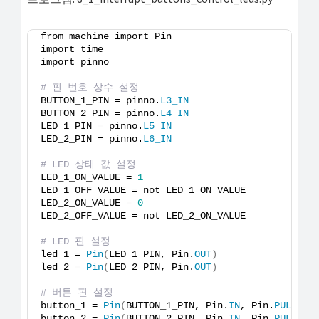
from machine import Pin
import time
import pinno
# 핀 번호 상수 설정
BUTTON_1_PIN = pinno.
L3_IN
BUTTON_2_PIN = pinno.
L4_IN
LED_1_PIN = pinno.
L5_IN
LED_2_PIN = pinno.
L6_IN
# LED 상태 값 설정
LED_1_ON_VALUE = 
1
LED_1_OFF_VALUE = not LED_1_ON_VALUE
LED_2_ON_VALUE = 
0
LED_2_OFF_VALUE = not LED_2_ON_VALUE
# LED 핀 설정
led_1 = 
Pin
(
LED_1_PIN, Pin.
OUT
)
led_2 = 
Pin
(
LED_2_PIN, Pin.
OUT
)
# 버튼 핀 설정
button_1 = 
Pin
(
BUTTON_1_PIN, Pin.
IN
, Pin.
PULL_UP
button_2 = 
Pin
(
BUTTON_2_PIN, Pin.
IN
, Pin.
PULL_DO