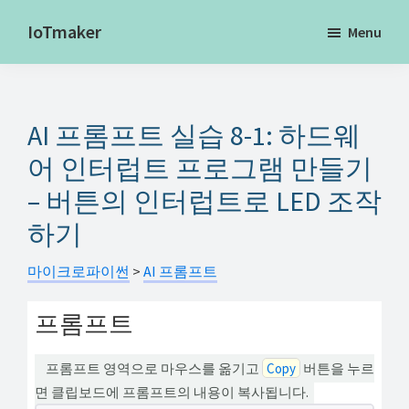
Skip
IoTmaker
Menu
to
사
main
물
content
인
AI 프롬프트 실습 8-1: 하드웨
터
넷
어 인터럽트 프로그램 만들기
에
– 버튼의 인터럽트로 LED 조작
대
하기
한
모
마이크로파이썬
>
AI 프롬프트
든
프롬프트
것
여
프롬프트 영역으로 마우스를 옮기고
Copy
버튼을 누르
기
면 클립보드에 프롬프트의 내용이 복사됩니다.
서