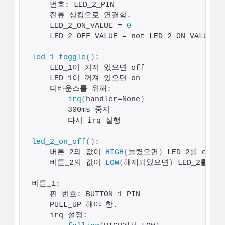
    번호: LED_2_PIN
    전류 싱킹으로 연결함.    
    LED_2_ON_VALUE = 
0
    LED_2_OFF_VALUE = not LED_2_ON_VALUE 
led_1_toggle
()
:    
    LED_1이 켜져 있으면 off    
    LED_1이 꺼져 있으면 on
    디바운스를 위해:       
irq
(
handler=None
)
        300ms 중지
        다시 irq 실행
led_2_on_off
()
:
    버튼_2의 값이 
HIGH
(
눌렸으면
)
 LED_2를 on
    버튼_2의 값이 
LOW
(
해제되었으면
)
 LED_2를 of
버튼_1:
    핀 번호: BUTTON_1_PIN    
    PULL_UP 해야 함.    
    irq 설정:        