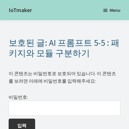
Skip
IoTmaker
Menu
to
사
main
물
content
인
보호된 글: AI 프롬프트 5-5 : 패
터
넷
키지와 모듈 구분하기
에
대
이 콘텐츠는 비밀번호로 보호되어 있습니다. 이 콘텐츠
한
를 보려면 아래에 비밀번호를 입력해주세요:
모
든
비밀번호:
것
여
기
서