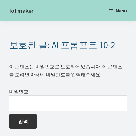
Skip
IoTmaker
Menu
to
사
main
물
content
인
보호된 글: AI 프롬프트 10-2
터
넷
에
이 콘텐츠는 비밀번호로 보호되어 있습니다. 이 콘텐츠
대
를 보려면 아래에 비밀번호를 입력해주세요:
한
모
비밀번호:
든
것
여
기
서