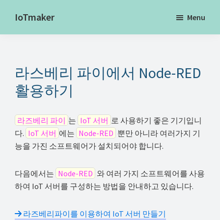
Skip
IoTmaker
Menu
to
사
main
물
content
인
라스베리 파이에서 Node-RED
터
넷
활용하기
에
대
라즈베리 파이
는
IoT 서버
로 사용하기 좋은 기기입니
한
다.
IoT 서버
에는
Node-RED
뿐만 아니라 여러가지 기
모
능을 가진 소프트웨어가 설치되어야 합니다.
든
것
다음에서는
Node-RED
와 여러 가지 소프트웨어를 사용
여
하여 IoT 서버를 구성하는 방법을 안내하고 있습니다.
기
서
라즈베리파이를 이용하여 IoT 서버 만들기