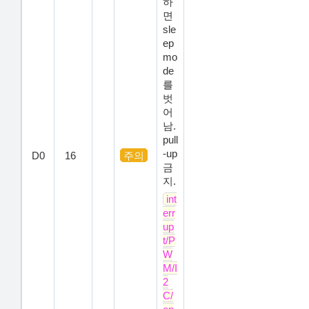
하
면
sle
ep
mo
de
를
벗
어
남.
pull
-up
D0
16
주의
금
지.
int
err
up
t/P
W
M/I
2
C/