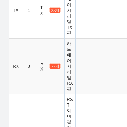
어
T
TX
1
자제
시
X
리
얼
TX
핀
하
드
웨
어
R
RX
3
자제
시
X
리
얼
RX
핀
RS
T
와
연
결