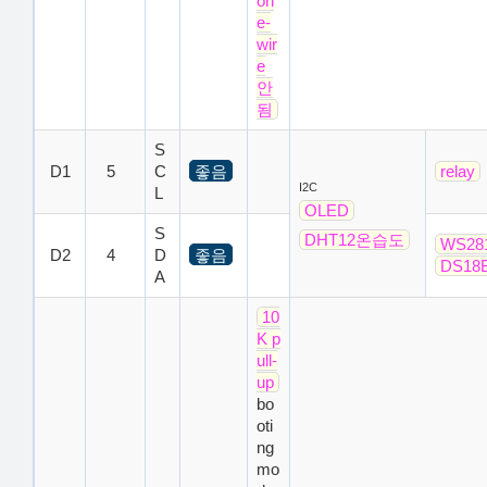
on
e-
wir
e
안
됨
S
D1
5
C
좋음
relay
I2C
L
OLED
S
DHT12온습도
WS28
D2
4
D
좋음
DS18
A
10
K p
ull-
up
bo
oti
ng
mo