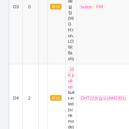
de
D3
0
주의
설
button
PIR
정
(HI
G
H:r
un,
LO
W:
fla
sh)
10
K p
ull-
up
buil
D4
2
주의
t-in
DHT22온습도(AM2301)
led
(si
nk
mo
de)