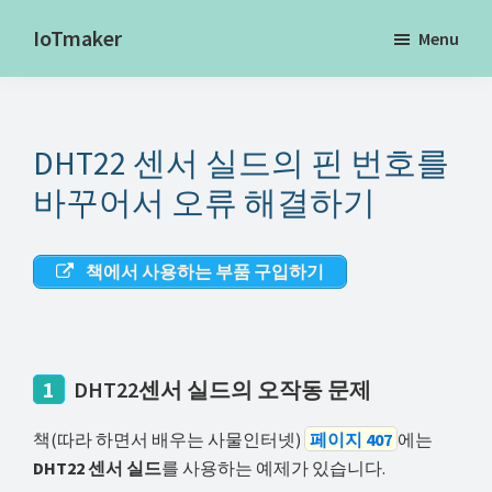
Skip
IoTmaker
Menu
to
사
main
물
content
인
DHT22 센서 실드의 핀 번호를
터
넷
바꾸어서 오류 해결하기
에
대
책에서 사용하는 부품 구입하기
한
모
든
것
1
DHT22센서 실드의 오작동 문제
여
책(따라 하면서 배우는 사물인터넷)
페이지 407
에는
기
DHT22 센서 실드
를 사용하는 예제가 있습니다.
서