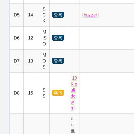
S
D5
14
C
좋음
buzzer
K
M
D6
12
IS
좋음
O
M
D7
13
O
좋음
SI
10
K p
S
ull-
D8
15
주의
S
do
w
n
아
나
로